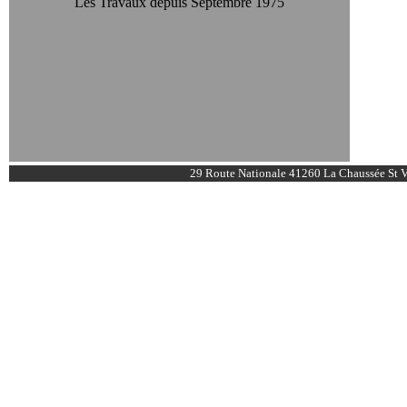
Les Travaux depuis Septembre 1975
29 Route Nationale 41260 La Chaussée St Vi